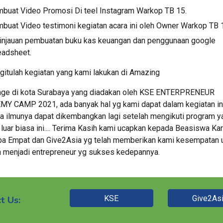
buat Video Promosi Di teel Instagram Warkop TB 15.
buat Video testimoni kegiatan acara ini oleh Owner Warkop TB 
injauan pembuatan buku kas keuangan dan penggunaan google 
eadsheet. 
gitulah kegiatan yang kami lakukan di Amazing
nge di kota Surabaya yang diadakan oleh KSE ENTERPRENEUR 
Y CAMP 2021, ada banyak hal yg kami dapat dalam kegiatan ini
 ilmunya dapat dikembangkan lagi setelah mengikuti program ya
luar biasa ini.... Terima Kasih kami ucapkan kepada Beasiswa Kar
a Empat dan Give2Asia yg telah memberikan kami kesempatan u
h menjadi entrepreneur yg sukses kedepannya.
KSE
Give2As
t Us: