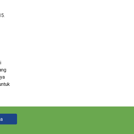
15.
 
ng 
ya 
ntuk 
ia