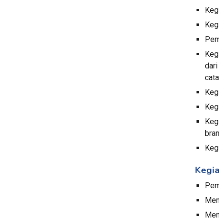
Keg
Keg
Pema
Keg
dar
cata
Keg
Kegi
Keg
bran
Keg
Kegia
Pem
Mem
Men