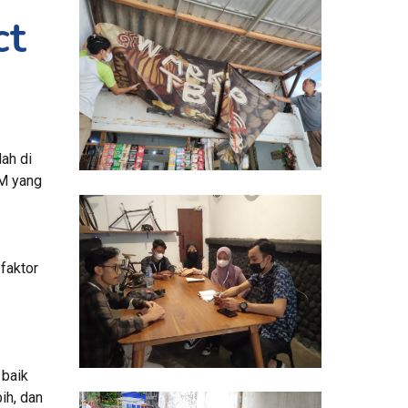
Kisah Perjalanan Project 
h di 
M yang 
aktor 
baik 
h, dan 