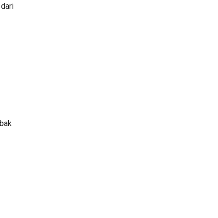
ari 
bak 