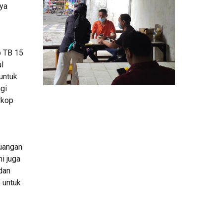
ya 
 TB 15 
 
ntuk 
gi 
kop 
uangan 
 juga 
an 
untuk 