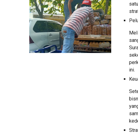
sat
stra
Pel
Meli
san
Sura
seke
perk
ini. 
Keu
Set
bisn
yang
sam
ked
Str