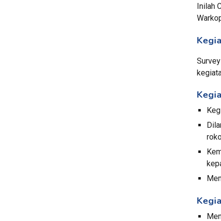
Inilah
Warkop
Kegia
Survey
kegiat
Kegia
Keg
Dil
roko
Kemu
kep
Mem
Kegia
Men