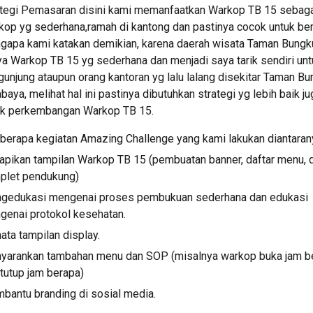
ategi Pemasaran disini kami memanfaatkan Warkop TB 15 sebaga
op yg sederhana,ramah di kantong dan pastinya cocok untuk bers
gapa kami katakan demikian, karena daerah wisata Taman Bungku
a Warkop TB 15 yg sederhana dan menjadi saya tarik sendiri untu
unjung ataupun orang kantoran yg lalu lalang disekitar Taman Bun
baya, melihat hal ini pastinya dibutuhkan strategi yg lebih baik jug
uk perkembangan Warkop TB 15.
berapa kegiatan Amazing Challenge yang kami lakukan diantaran
pikan tampilan Warkop TB 15 (pembuatan banner, daftar menu, d
plet pendukung)
gedukasi mengenai proses pembukuan sederhana dan edukasi 
genai protokol kesehatan.
ta tampilan display.
yarankan tambahan menu dan SOP (misalnya warkop buka jam be
tutup jam berapa)
bantu branding di sosial media.