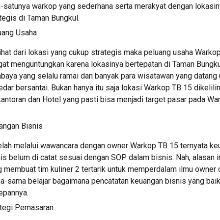
u-satunya warkop yang sederhana serta merakyat dengan lokasin
tegis di Taman Bungkul. 
uang Usaha
hat dari lokasi yang cukup strategis maka peluang usaha Warkop
gat menguntungkan karena lokasinya bertepatan di Taman Bungkul
baya yang selalu ramai dan banyak para wisatawan yang datang u
dar bersantai. Bukan hanya itu saja lokasi Warkop TB 15 dikelilin
antoran dan Hotel yang pasti bisa menjadi target pasar pada War
angan Bisnis 
elah melalui wawancara dengan owner Warkop TB 15 ternyata ke
is belum di catat sesuai dengan SOP dalam bisnis. Nah, alasan ini
 membuat tim kuliner 2 tertarik untuk memperdalam ilmu owner d
a-sama belajar bagaimana pencatatan keuangan bisnis yang baik 
epannya. 
ategi Pemasaran