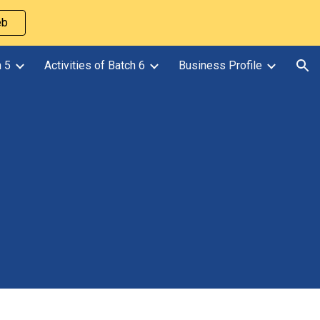
eb
ion
h 5
Activities of Batch 6
Business Profile