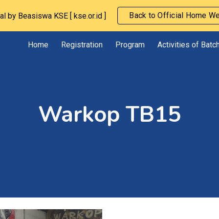
Back to Official Home W
ial by Beasiswa KSE [ kse.or.id ]
ip to main content
Skip to navigat
Home
Registration
Program
Activities of Batc
Warkop TB15