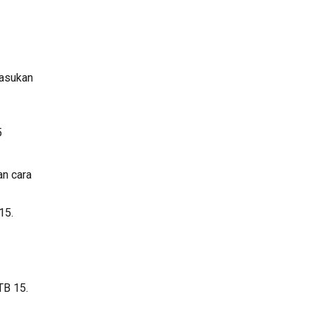
asukan 
5
n cara 
15.
TB 15.