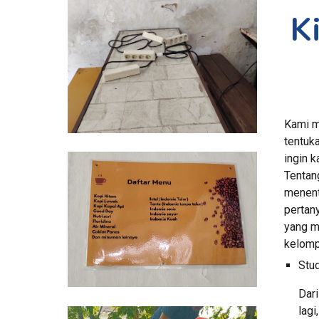
Kami m
tentuka
ingin k
Tentan
menent
pertan
yang m
kelomp
Stud
Dari
lagi