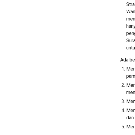
Str
Wark
men
hany
peng
Sura
unt
Ada be
Mera
pam
Men
men
Mena
Men
dan 
Mem