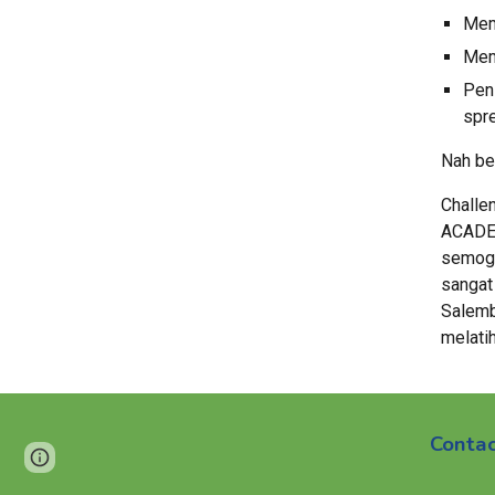
Mem
Mem
Pen
spr
Nah be
Challe
ACADEM
semoga
sangat 
Salemb
melati
Contac
Page
Report abuse
updated