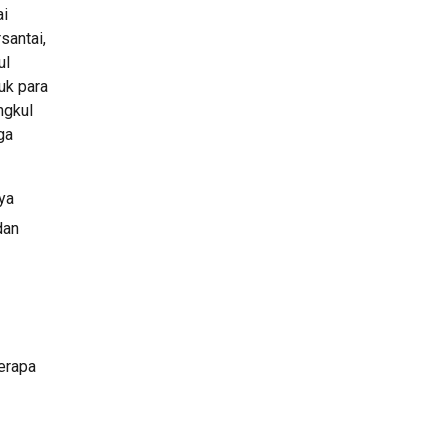
i 
antai, 
l 
k para 
gkul 
a 
ya 
an 
rapa 